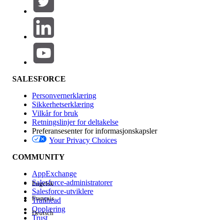
Legg til
Produktområde
Funksjonsinnvirkning
SALESFORCE
Personvernerklæring
Sikkerhetserklæring
Vilkår for bruk
Retningslinjer for deltakelse
Preferansesenter for informasjonskapsler
Your Privacy Choices
Utgave
COMMUNITY
AppExchange
Salesforce-administratorer
Engelsk
Salesforce-utviklere
Français
Trailhead
Erfaring
Opplæring
Deutsch
Trust