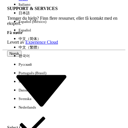
Italiano
SUPPORT & SERVICES
日本語
Trenger du hjelp? Finn flere ressurser, eller få kontakt med en
Fjern alle
Utført
Español (México)
ekspert.
Español
Få støtte
中文（简体）
Levert av
Experience Cloud
中文（繁體）
Norsk
한국어
Русский
Português (Brasil)
Suomi
Dansk
Svenska
Ingen resultater
Nederlands
Her er noen søketips
Kontroller stavemåten i søkeordene.
Select Org