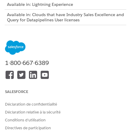
Available in: Lightning Experience
Available in: Clouds that have Industry Sales Excellence and
Query for Datapipelines User licenses
USER PERMISSIONS NEEDED
To sort dataset records in
Actionable Segmentation
Actionable List Builder:
AND
1-800-667-6389
Query for Datapipelines User
Create a list or edit an existing list.
To sort the column alphanumerically, open the actionable
list, and hover over a column header, then click the up or
SALESFORCE
down arrow.
If a column contains numerical values, the records are
Déclaration de confidentialité
sorted in ascending or descending order.
Select the list members, and click
Review & Save (Count)
.
Déclaration relative à la sécurité
Preview the selected numbers, and click
Confirm & Save
.
Conditions d’utilisation
Directives de participation