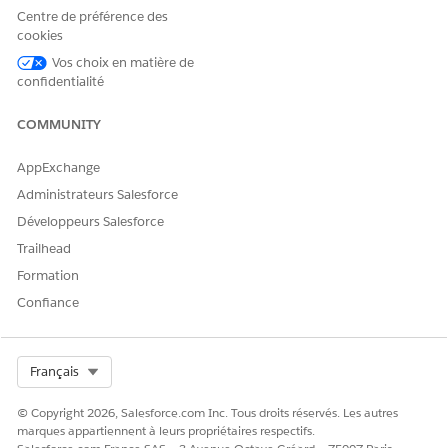
Centre de préférence des
cookies
CET ARTICLE A-T-IL RÉSOLU VOTRE PROBLÈME ?
Vos choix en matière de
Dites-nous ce que nous pouvons améliorer !
confidentialité
Oui
Non
COMMUNITY
AppExchange
Administrateurs Salesforce
Développeurs Salesforce
Trailhead
Formation
Confiance
Select Org
Français
© Copyright 2026, Salesforce.com Inc. Tous droits réservés. Les autres
marques appartiennent à leurs propriétaires respectifs.