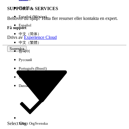
日本語
SUPPORT & SERVICES
Español (México)
Behöver du hjälp? Hitta fler resurser eller kontakta en expert.
Rensa alla
Klart
Español
Få support
中文（简体）
Drivs av
Experience Cloud
中文（繁體）
Svenska
한국어
Русский
Português (Brasil)
Suomi
Dansk
Inga resultat
Här är några söktips
Select Org
Select Org
Svenska
Kontrollera stavningen av dina nyckelord.