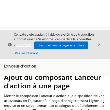
Ce texte a été traduit à l’aide du système de traduction
automatique de Salesforce. Plus de détails, consultez
Fermer
Ferme
<
cette page
.
Basculer vers la page en anglais
Fermer
Pas maintenant
Table des
Lanceur d’action
Afficher la table des matières
matières
Ajout du composant Lanceur
d'action à une page
Mettez le composant Lanceur d'action à la disposition de vos
utilisateurs en l'ajoutant à la page d'enregistrement Lightning
requise et en sélectionnant un catalogue de déploiement ou