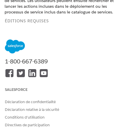
de services. Les utilisateurs peuvent ensuite rechercher et
lancer les actions incluses dans le déploiement ou les
processus de service inclus dans le catalogue de services.
ÉDITIONS REQUISES
Disponible avec : Lightning Experience
Disponible avec : Éditions
Starter
,
Professionnelle
,
Entreprise
et
Unlimited
avec les
compléments requis
1-800-667-6389
AUTORISATIONS UTILISATEUR REQUISES
Pour ajouter le composant
Ensemble d'autorisations
Lanceur d'action à une page
Industry Service Excellence
:
SALESFORCE
Pour accorder aux
Gérer le catalogue de
utilisateurs l'accès aux
produits
Déclaration de confidentialité
catalogues de services :
ET Gérer le catalogue unifié
Déclaration relative à la sécurité
Conditions d’utilisation
Modifier une page d'enregistrement dans le Générateur
Directives de participation
d'applications Lightning.