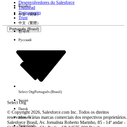
Desenvolvedores do Salesforce
Español
Trailhead
Experiência
Treinamento
中文（简体）
Trust
中文（繁體）
Português (Brasil)
한국어
Русский
Limpar tudo
Concluído
Select Org
Português (Brasil)
Suomi
Select Org
Dansk
© Copyright 2026, Salesforce.com Inc. Todos os direitos
reservados. Várias marcas comerciais dos respectivos proprietários.
Svenska
Salesforce Brasil, Av. Jornalista Roberto Marinho, 85 - 14º andar -
Sem resultados
Nederlands