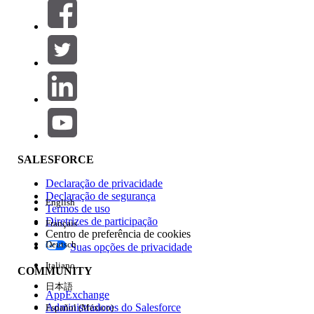
Filtrar por (0)
SELECIONAR FILTROS
Adicionar
Área de produtos
Impacto do recurso
SALESFORCE
Declaração de privacidade
Declaração de segurança
English
Termos de uso
Diretrizes de participação
Français
Centro de preferência de cookies
Deutsch
Suas opções de privacidade
Edição
Italiano
COMMUNITY
日本語
AppExchange
Administradores do Salesforce
Español (México)