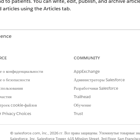
d to patients. You can write, edit, publish, and archive arti
articles using the Articles tab.
ience
Unlimited
Editions with Health Cloud
RCE
COMMUNITY
USER PERMISSIONS NEEDED
е о конфиденциальности
AppExchange
Manage Articles
 о безопасности
Администраторы Salesforce
AND
спользования
Разработчики Salesforce
частия
Trailhead
Create and Read on the ar
троек cookie-файлов
Обучение
Manage Articles
r Privacy Choices
Trust
AND
Read and Edit on the artic
© salesforce.com, inc., 2026 гг. Все права защищены. Упомянутые товарные з
Salesforce, Inc. Salesforce Tower, 415 Mission Street, 3rd Floor, San Francis