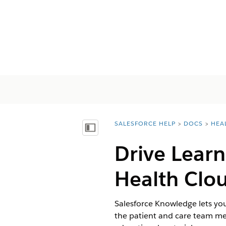
SALESFORCE HELP
DOCS
HEA
You are here:
Показать содержание
Drive Learn
Health Clo
Salesforce Knowledge lets you
the patient and care team me