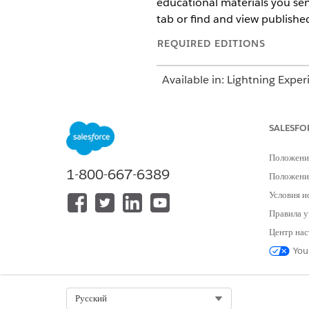
educational materials you sen
tab or find and view published 
REQUIRED EDITIONS
Available in: Lightning Exper
Available in:
Enterprise
and
SALESFO
Положени
To create articles:
1-800-667-6389
Положение
Условия и
Правила у
Центр нас
To edit draft articles:
You
Select Org
Русский