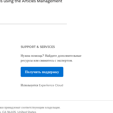
cles using the Articles Management
SUPPORT & SERVICES
Нужна помощь? Найдите дополнительные
ресурсы или свяжитесь с экспертом.
Получить поддержку
ticle type
Используется
Experience Cloud
le type
наки принадлежат соответствующим владельцам.
co, CA 94105, United States