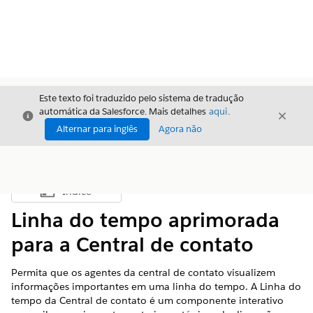
Este texto foi traduzido pelo sistema de tradução
automática da Salesforce. Mais detalhes
aqui
.
Fechar
Fecha
Fechar
Alternar para inglês
Agora não
Índice
Mostrar índice
Linha do tempo aprimorada
para a Central de contato
Permita que os agentes da central de contato visualizem
informações importantes em uma linha do tempo. A Linha do
tempo da Central de contato é um componente interativo