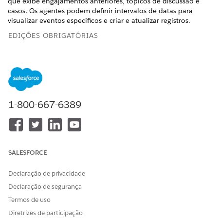
que exibe engajamentos anteriores, tópicos de discussão e
casos. Os agentes podem definir intervalos de datas para
visualizar eventos específicos e criar e atualizar registros.
EDIÇÕES OBRIGATÓRIAS
Disponível em: Lightning Experience
Disponível em: Edições
Enterprise
e
Unlimited
com o
Health Cloud
1-800-667-6389
Você pode personalizar o componente de linha do tempo
para atender às necessidades da sua empresa. Adicione novos
objetos e campos ou crie uma linha do tempo totalmente
nova.
SALESFORCE
Declaração de privacidade
Declaração de segurança
Você pode ter apenas uma linha do tempo associada
NOTA
à Central de contato.
Termos de uso
Diretrizes de participação