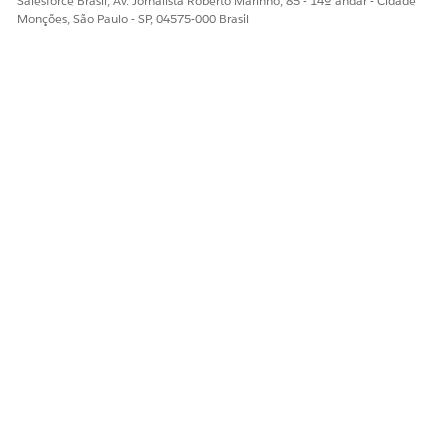
Salesforce Brasil, Av. Jornalista Roberto Marinho, 85 - 14º andar - Cidade
Sim
Não
Monções, São Paulo - SP, 04575-000 Brasil