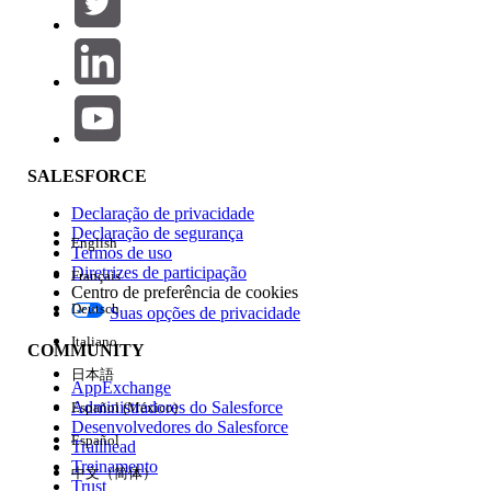
Adicionar
Área de produtos
Impacto do recurso
SALESFORCE
Declaração de privacidade
Declaração de segurança
English
Termos de uso
Diretrizes de participação
Français
Centro de preferência de cookies
Deutsch
Suas opções de privacidade
Edição
Italiano
COMMUNITY
日本語
AppExchange
Administradores do Salesforce
Español (México)
Desenvolvedores do Salesforce
Español
Trailhead
Experiência
Treinamento
中文（简体）
Trust