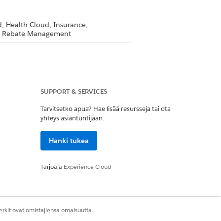
, Health Cloud, Insurance,
and Rebate Management
SUPPORT & SERVICES
Tarvitsetko apua? Hae lisää resursseja tai ota
yhteys asiantuntijaan.
Hanki tukea
Kyllä
Ei
Tarjoaja
Experience Cloud
rkit ovat omistajiensa omaisuutta.