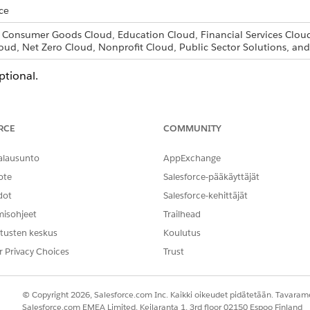
ce
, Consumer Goods Cloud, Education Cloud, Financial Services Cloud
oud, Net Zero Cloud, Nonprofit Cloud, Public Sector Solutions, 
ptional.
d box, enter
, then select
Document Type
.
Document Type
reen, enter a label and an API name.
RCE
COMMUNITY
e, click
Save & New
or to finish, click
Save
.
alausunto
AppExchange
ote
Salesforce-pääkäyttäjät
dot
Salesforce-kehittäjät
NGELMASI?
misohjeet
Trailhead
hittyä!
tusten keskus
Koulutus
r Privacy Choices
Trust
© Copyright 2026, Salesforce.com Inc. Kaikki oikeudet pidätetään. Tavarame
Salesforce.com EMEA Limited, Keilaranta 1, 3rd floor 02150 Espoo Finland