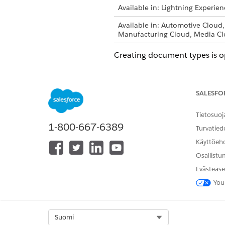
Available in: Lightning Experien
Available in: Automotive Cloud
Manufacturing Cloud, Media Cl
Creating document types is o
From Setup, in the Quick Fin
Click
New Document Type
.
On the New Document Type sc
SALESFO
To add another document typ
Tietosuoj
1-800-667-6389
Turvatied
Käyttöeh
RATKAISIKO TÄMÄ ARTIKKELI O
Osallistu
Anna palautetta, jotta voimme ke
Evästease
You
Select Org
Suomi