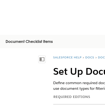
Document Checklist Items
SALESFORCE HELP
DOCS
DOC
You are here:
Näytä sisällysluettelo
Set Up Doc
Define common required docu
use document types for filteri
REQUIRED EDITIONS