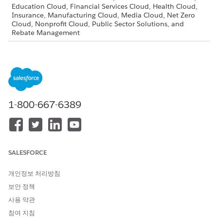
Education Cloud, Financial Services Cloud, Health Cloud,
Insurance, Manufacturing Cloud, Media Cloud, Net Zero
Cloud, Nonprofit Cloud, Public Sector Solutions, and
Rebate Management
Creating document types is optional.
From Setup, in the Quick Find box, enter
,
Document Type
then select
Document Type
.
Click
New Document Type
.
On the New Document Type screen, enter a label and an
1-800-667-6389
API name.
To add another document type, click
Save & New
or to
finish, click
Save
.
SALESFORCE
이 기사를 통해 문제를 해결했습니까?
개인정보 처리방침
개선을 위한 의견을 보내주세요.
보안 정책
사용 약관
예
아니요
참여 지침