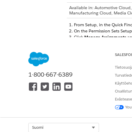
Available in: Automotive Cloud
Manufacturing Cloud, Media Cl
From Setup, in the Quick Fin
On the Permission Sets Setup
Click
Manage Assignments
an
Select the users who need acc
SALESFO
Tietosuoj
RATKAISIKO TÄMÄ ARTIKKELI O
1-800-667-6389
Anna palautetta, jotta voimme ke
Turvatied
Käyttöeh
Osallistu
Evästease
You
Select Org
Suomi