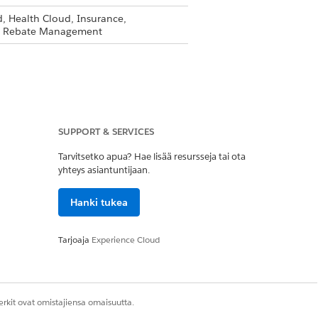
, Health Cloud, Insurance,
and Rebate Management
SUPPORT & SERVICES
Tarvitsetko apua? Hae lisää resursseja tai ota
yhteys asiantuntijaan.
Kyllä
Ei
Hanki tukea
Tarjoaja
Experience Cloud
rkit ovat omistajiensa omaisuutta.