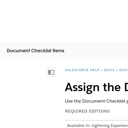
Document Checklist Items
SALESFORCE HELP
DOCS
DOC
You are here:
Näytä sisällysluettelo
Assign the 
Use the Document Checklist pe
REQUIRED EDITIONS
Available in: Lightning Experien