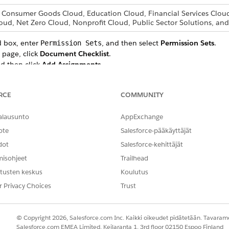
, Consumer Goods Cloud, Education Cloud, Financial Services Cloud
oud, Net Zero Cloud, Nonprofit Cloud, Public Sector Solutions, 
d box, enter
, and then select
Permission Sets
.
Permission Sets
 page, click
Document Checklist
.
d then click
Add Assignments
.
ess to document checklist items, click
Assign
, and click
Done
.
RCE
COMMUNITY
alausunto
AppExchange
NGELMASI?
hittyä!
ote
Salesforce-pääkäyttäjät
dot
Salesforce-kehittäjät
misohjeet
Trailhead
tusten keskus
Koulutus
r Privacy Choices
Trust
© Copyright 2026, Salesforce.com Inc. Kaikki oikeudet pidätetään. Tavarame
Salesforce.com EMEA Limited, Keilaranta 1, 3rd floor 02150 Espoo Finland