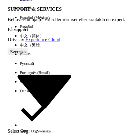
日本語
SUPPORT & SERVICES
Español (México)
Behöver du hjälp? Hitta fler resurser eller kontakta en expert.
Rensa alla
Klart
Español
Få support
中文（简体）
Drivs av
Experience Cloud
中文（繁體）
Svenska
한국어
Русский
Português (Brasil)
Suomi
Dansk
Inga resultat
Här är några söktips
Select Org
Select Org
Svenska
Kontrollera stavningen av dina nyckelord.