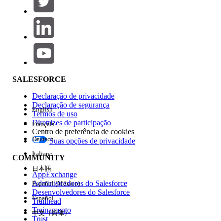
Adicionar
Área de produtos
Impacto do recurso
SALESFORCE
Declaração de privacidade
Declaração de segurança
English
Termos de uso
Diretrizes de participação
Français
Centro de preferência de cookies
Deutsch
Suas opções de privacidade
Edição
Italiano
COMMUNITY
日本語
AppExchange
Administradores do Salesforce
Español (México)
Desenvolvedores do Salesforce
Español
Trailhead
Experiência
Treinamento
中文（简体）
Trust