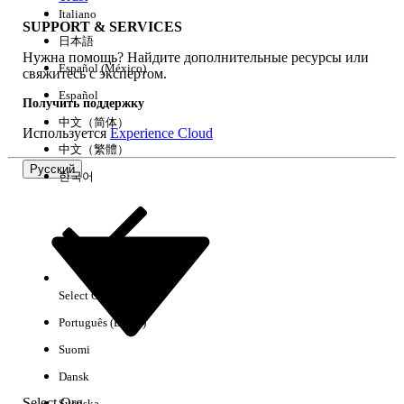
Italiano
SUPPORT & SERVICES
日本語
Нужна помощь? Найдите дополнительные ресурсы или
Очистить все
Готово
Español (México)
свяжитесь с экспертом.
Español
Получить поддержку
中文（简体）
Используется
Experience Cloud
中文（繁體）
Русский
한국어
Select Org
Русский
Português (Brasil)
Результаты отсутствуют
Suomi
Ниже приведены некоторые советы по поиску.
Dansk
Проверьте орфографию ключевых слов.
Select Org
Svenska