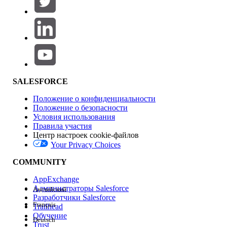
Добавить
Область продуктов
Влияние на функции
SALESFORCE
Положение о конфиденциальности
Положение о безопасности
Условия использования
Правила участия
Центр настроек cookie-файлов
Your Privacy Choices
Версия
COMMUNITY
AppExchange
Администраторы Salesforce
Английский
Разработчики Salesforce
Français
Trailhead
Возможности
Обучение
Deutsch
Trust