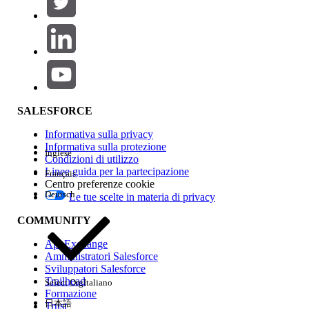
Aggiungi
Area prodotti
Impatto della funzione
SALESFORCE
Informativa sulla privacy
Informativa sulla protezione
Inglese
Condizioni di utilizzo
Linee guida per la partecipazione
Français
Centro preferenze cookie
Deutsch
Le tue scelte in materia di privacy
Edition
COMMUNITY
AppExchange
Amministratori Salesforce
Sviluppatori Salesforce
Trailhead
Select Org
Italiano
Esperienza
Formazione
日本語
Trust