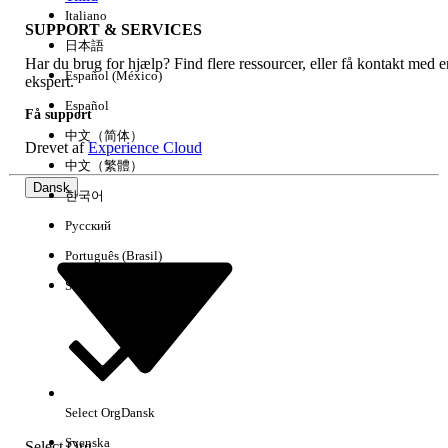
Italiano
SUPPORT & SERVICES
日本語
Har du brug for hjælp? Find flere ressourcer, eller få kontakt med e
Ryd alle
Udført
Español (México)
ekspert.
Español
Få support
中文（简体）
Drevet af
Experience Cloud
中文（繁體）
Dansk
한국어
Русский
Português (Brasil)
Suomi
Ingen resultater
Her er nogle søgetips
Select Org
Dansk
Kontroller stavemåden for dine søgeord.
Svenska
Select Org