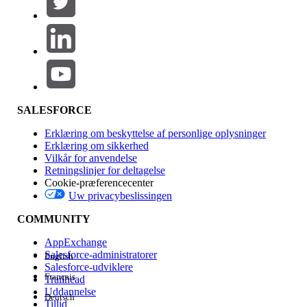
Produktområde
Funktionspåvirkning
SALESFORCE
Erklæring om beskyttelse af personlige oplysninger
Erklæring om sikkerhed
Vilkår for anvendelse
Retningslinjer for deltagelse
Cookie-præferencecenter
Uw privacybeslissingen
Version
COMMUNITY
AppExchange
Salesforce-administratorer
English
Salesforce-udviklere
Français
Trailhead
Experience
Uddannelse
Deutsch
Tillid