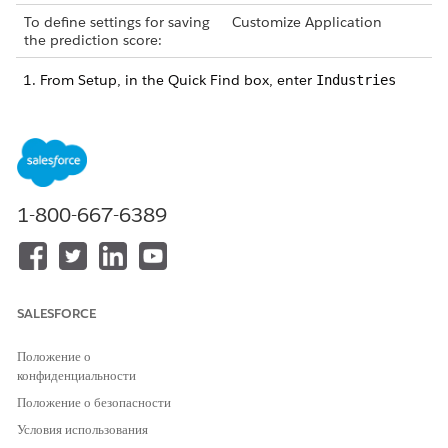
To define settings for saving
Customize Application
the prediction score:
From Setup, in the Quick Find box, enter
Industries
Einstein
, and then select
AI Accelerator
.
Click
Edit
for your use case, and then go to the Use Case
Field Mappings section.
To save the prediction score, select
Save score
.
To select the object and field that store the prediction
score, go to the Score Field Mappings area of the Use Case
1-800-667-6389
Field Mappings section.
In the Score Response Object field, select the object with
the field that you want to save the prediction score in.
In the Score Response Field field, select a field from the
response object that you want to save the prediction score
SALESFORCE
in.
Save your changes.
Положение о
конфиденциальности
Положение о безопасности
Условия использования
ЭТА СТАТЬЯ РЕШИЛА ВАШУ ПРОБЛЕМУ?