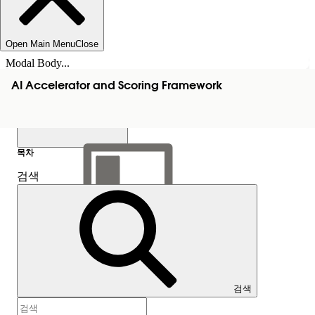
Open Main Menu
Close
Modal Body...
AI Accelerator and Scoring Framework
목차
검색
목차 표시
목차
검색