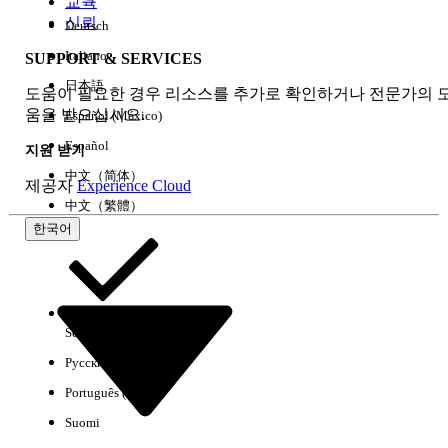
교육
신뢰
Deutsch
Italiano
SUPPORT & SERVICES
모두 지우기
완료
日本語
도움이 필요한 경우 리소스를 추가로 확인하거나 전문가의 
움을 받으십시오.
Español (México)
Español
지원 받기
中文（简体）
제공자
Experience Cloud
中文（繁體）
한국어
Select Org
한국어
Русский
결과 없음
Português (Brasil)
몇 가지 검색 팁
Suomi