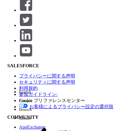
絞り込み条件 (0)
絞り込み条件を選択
追加
製品エリア
SALESFORCE
機能の影響
プライバシーに関する声明
セキュリティに関する声明
利用規約
English
参加ガイドライン:
Cookie プリファレンスセンター
Français
エディション
お客様によるプライバシー設定の選択肢
Deutsch
COMMUNITY
Italiano
AppExchange