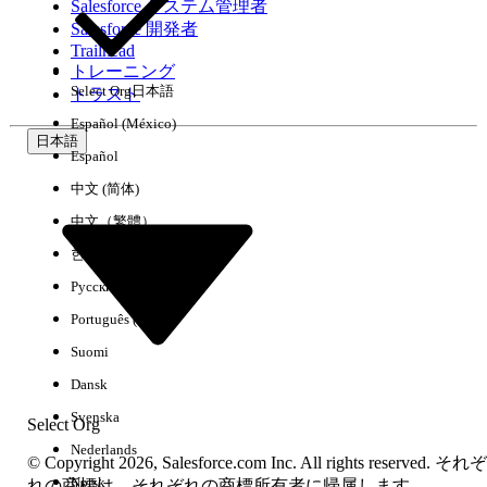
Salesforce システム管理者
Salesforce 開発者
環境
Trailhead
トレーニング
Select Org
日本語
トラスト
Español (México)
日本語
Español
すべてクリア
完了
中文 (简体)
中文（繁體）
한국어
Русский
Português (Brasil)
Suomi
Dansk
Svenska
Select Org
Nederlands
© Copyright 2026, Salesforce.com Inc. All rights reserved. それぞ
Norsk
結果がありません
れの商標は、それぞれの商標所有者に帰属します。