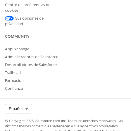
Centro de preferencias de
¿RESOLVIÓ ESTE ARTÍCULO SU PROBLEMA?
cookies
¡Háganos saber cómo podemos mejorar!
Sus opciones de
privacidad
Sí
No
COMMUNITY
AppExchange
Administradores de Salesforce
Desarrolladores de Salesforce
Trailhead
Formación
Confianza
Select Org
Español
© Copyright 2026, Salesforce.com Inc. Todos los derechos reservados. Las
distintas marcas comerciales pertenecen a sus respectivos propietarios.