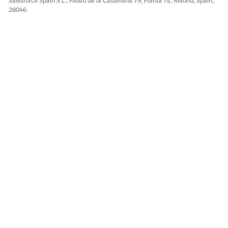
Salesforce Spain S.L., Paseo de la Castellana 79, Planta 7ª, Madrid, Spain,
28046