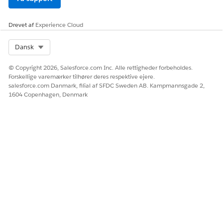
LØSTE DENNE ARTIKEL DIT PROBLEM?
Drevet af
Experience Cloud
Giv os besked, så vi kan forbedre os!
Select Org
Dansk
Ja
Nej
© Copyright 2026, Salesforce.com Inc. Alle rettigheder forbeholdes.
Forskellige varemærker tilhører deres respektive ejere.
salesforce.com Danmark, filial af SFDC Sweden AB. Kampmannsgade 2,
1604 Copenhagen, Denmark