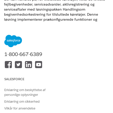
fejlbegivenheder, serviceadvarsler, aktivregistrering og
serviceaftaler med løsningspakken Handlingsom
begivenhedsorkestrering for tilsluttede køretøjer. Denne
løsning implementerer prækonfigurerede funktioner og
eksempeldata, så du kan få praktisk oplevelse med minimal
manuel opsætning.
EDITIONSHEADING
Tilgængelig i: Lightning Experience
1-800-667-6389
Tilgængelig i:
Enterprise
,
Unlimited
og
Developer
Edition
SALESFORCE
Salesforce anbefaler, at du starter i en sandbox
BEMÆRK
Erklæring om beskyttelse af
for at bekræfte, at den installerede konfiguration opfylder
personlige oplysninger
dine behov, før du ruller den til produktion. Hvis du vil
Erklæring om sikkerhed
implementere din Apex i en produktionsorganisation, skal
Vilkår for anvendelse
den have mindst 75 % kodedækning. Hvis installationen