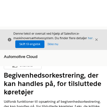
Denne tekst er oversat ved hjælp af Salesforce-
maskinoversættelsessystem. Du finder flere detaljer
her
.
Luk
Luk
Luk
Skift til engelsk
Ikke nu
Automotive Cloud
Indhold
Vis indholdsfortegnelse
Begivenhedsorkestrering, der
kan handles på, for tilsluttede
køretøjer
Udforsk funktioner til opsætning af begivenhedsorkestrering,
der kan handles på, for tilsluttede køretøjer, f.eks. de kritiske