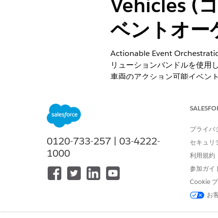
Vehicl
ベントオー
Actionable Event Orch
リューションバンドルを使用
車両のアクション可能イベン
とサンプルデータがリリース
必要なエディション
SALESFO
プライバ
使用可能なインターフェース: Lightni
0120-733-257 | 03-4222-
セキュリ
使用可能なエディション:
Enterpr
1000
利用規約
参加ガイ
Salesforce
メモ
Cooki
をお勧めします。本番組
お
しなかった場合は、[設