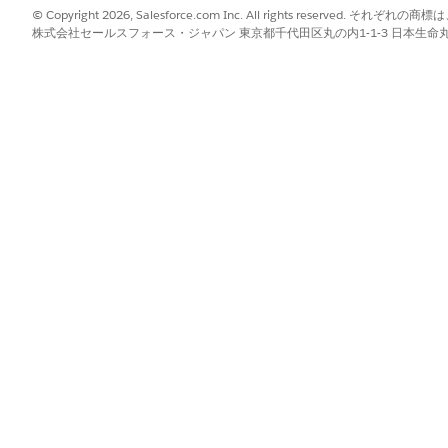
可能イベントオーケストレーションの使用開始
© Copyright 2026, Salesforce.com Inc. All rights reserve
株式会社セールスフォース・ジャパン 東京都千代田区丸の内1-1-3 日本生命丸の内ガ
可能イベントオーケストレーションの使用を開始する前に、商品ナビゲ
可能イベントオーケストレーションの機能、定義済みコンポーネント、
hestration for Connected Vehicles (コネクテッド車両のアクシ
包括的なツールキットです。Automotive の標準機能とサンプル
ます。
?