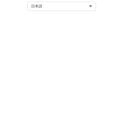
コネクテッド車両のアクション
Select Org
日本語
コネクテッド車両のアクション
コネクテッド車両のアクション
Actionable Event Orc
ースを加速するために設計された
を数分で稼働させることができ
この記事で問題は解決されましたか
ご意見をお待ちしております。