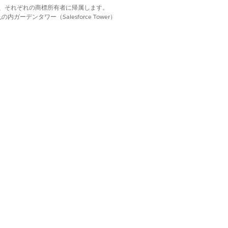
d. それぞれの商標は、それぞれの商標所有者に帰属します。
ーデンタワー（Salesforce Tower）
ーションを確認してください。
サンプルデータ
ョン可能イベントオーケストレーション) は、機能のリリ
データを組み合わせることで、ソリューション
はい
いいえ