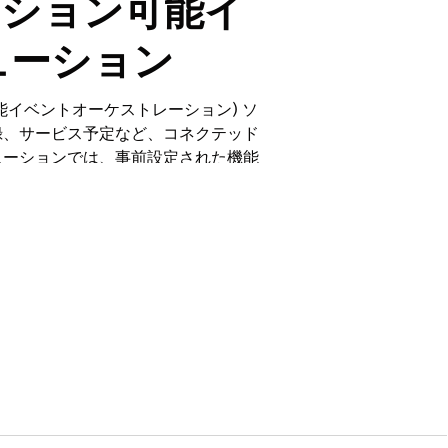
アクション可能イ
ューション
のアクション可能イベントオーケストレーション) ソ
録、サービス予定など、コネクテッド
ューションでは、事前設定された機能
ていることを確認してから本番に移行すること
ある必要があります。インストールが成功
して原因を把握します。