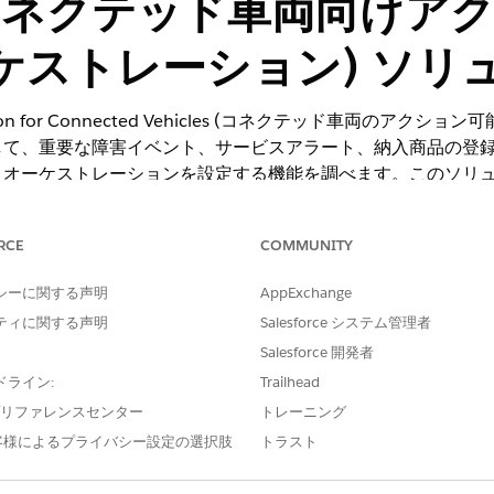
es (コネクテッド車両向け
ケストレーション) ソリ
estration for Connected Vehicles (コネクテッド車両
して、重要な障害イベント、サービスアラート、納入商品の登
トオーケストレーションを設定する機能を調べます。このソリ
されるため、最小限の手動設定で実践的な作業ができます。
RCE
COMMUNITY
シーに関する声明
AppExchange
ng Experience
ティに関する声明
Salesforce システム管理者
ise
Edition、
Unlimited
Edition、および
Developer
Edition
Salesforce 開発者
ドライン:
Trailhead
 では、Sandbox から開始して、インストール済み設定がニーズを満たし
e プリファレンスセンター
トレーニング
織にリリースするには、Apexコードのコードカバー率が75%以上で
客様によるプライバシー設定の選択肢
トラスト
定] の [ソリューションリリース監視] ページにあるエラーログを使用