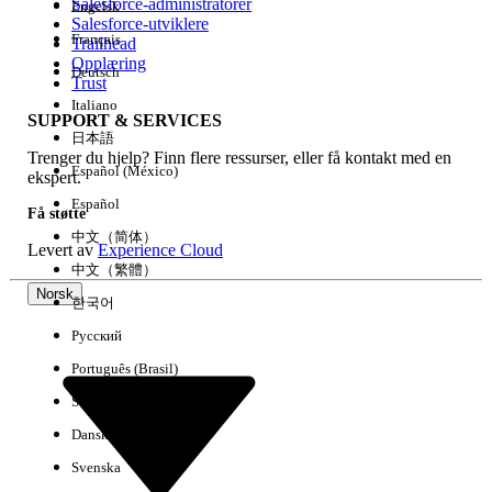
Salesforce-administratorer
Engelsk
Salesforce-utviklere
Français
Trailhead
Erfaring
Opplæring
Deutsch
Trust
Italiano
SUPPORT & SERVICES
日本語
Trenger du hjelp? Finn flere ressurser, eller få kontakt med en
Fjern alle
Utført
Español (México)
ekspert.
Español
Få støtte
中文（简体）
Levert av
Experience Cloud
中文（繁體）
Norsk
한국어
Русский
Português (Brasil)
Suomi
Dansk
Svenska