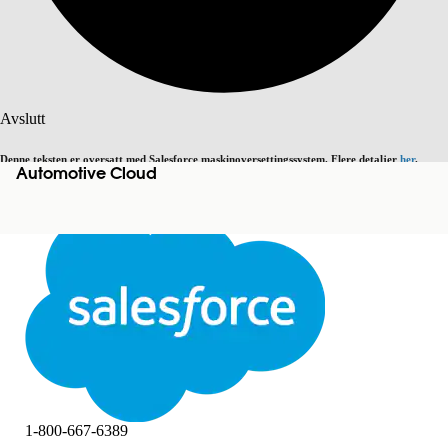
Søk
Avslutt
Denne teksten er oversatt med Salesforce maskinoversettingssystem. Flere detaljer
her
.
Automotive Cloud
Bytt til engelsk
Ikke nå
Avslutt
Avslutt
1-800-667-6389