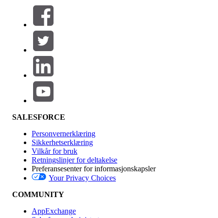
Filtre (0)
VELG FILTRE
Legg til
Produktområde
Funksjonsinnvirkning
SALESFORCE
Personvernerklæring
Sikkerhetserklæring
Vilkår for bruk
Retningslinjer for deltakelse
Preferansesenter for informasjonskapsler
Your Privacy Choices
Utgave
COMMUNITY
AppExchange