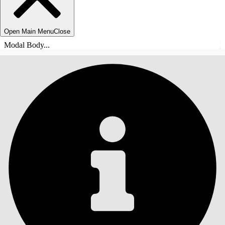
Open Main Menu
Close
Modal Body...
INNHOLD
Søk
Vis innholdsfortegnelse
Innhold