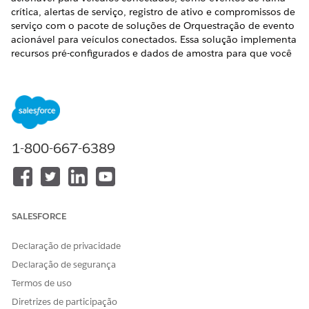
crítica, alertas de serviço, registro de ativo e compromissos de
serviço com o pacote de soluções de Orquestração de evento
acionável para veículos conectados. Essa solução implementa
recursos pré-configurados e dados de amostra para que você
possa obter experiência prática com configuração manual
mínima.
EDIÇÕES OBRIGATÓRIAS
Disponível em: Lightning Experience
1-800-667-6389
Disponível em:
Enterprise
,
Unlimited
e
Developer
Editions
SALESFORCE
A Salesforce recomenda começar em um sandbox
NOTA
Declaração de privacidade
para verificar se a configuração instalada atende às suas
Declaração de segurança
necessidades antes de distribuí-la para produção. Para
Termos de uso
implantar em uma organização de produção, seu Apex
code deve ter pelo menos 75% de cobertura de código. Se
Diretrizes de participação