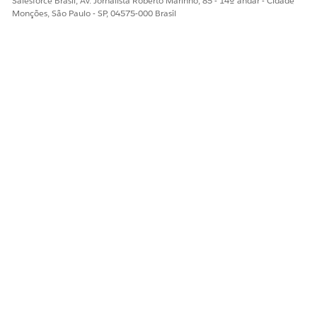
Salesforce Brasil, Av. Jornalista Roberto Marinho, 85 - 14º andar - Cidade
ESTE ARTIGO RESOLVEU SEU PROBLEMA?
Monções, São Paulo - SP, 04575-000 Brasil
Diga-nos para podermos melhorar!
Sim
Não