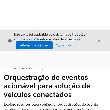
Este texto foi traduzido pelo sistema de tradução
automática da Salesforce. Mais detalhes
aqui
.
Fechar
Fecha
Fechar
Alternar para inglês
Agora não
Índice
Mostrar índice
Orquestração de eventos
acionável para solução de
veículos conectados
Explore recursos para configurar orquestrações de evento
acionável para veículos conectados, como eventos de falha