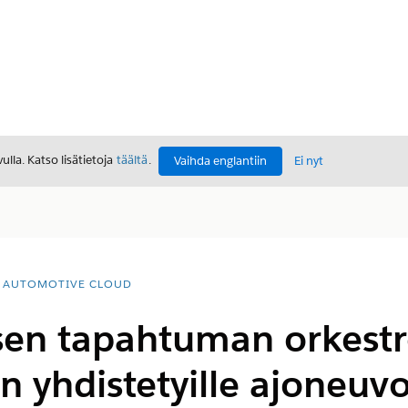
lla. Katso lisätietoja
täältä
.
Vaihda englantiin
Ei nyt
AUTOMOTIVE CLOUD
isen tapahtuman orkest
n yhdistetyille ajoneuvo