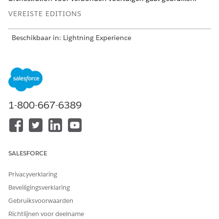
VEREISTE EDITIONS
Beschikbaar in: Lightning Experience
Beschikbaar in:
Enterprise
,
Unlimited
en
Developer
Edition
Zoek en selecteer vanuit Set-up
Salesforce Go
in het vak
Snel zoeken.
Geef Toepasbare eventcombinatie voor verbonden
1-800-667-6389
voertuigen op in het zoekveld en selecteer
Toepasbare
eventcombinatie voor verbonden voertuigen
.
Klik
op Set-up
.
Gebruikers kunnen kiezen tussen een standaardinstallatie,
die automatisch alle oplossingen installeert, of een
SALESFORCE
aangepaste installatie om specifieke voorzieningen binnen
de te installeren bundel te selecteren.
Privacyverklaring
Klik voor een standaardinstallatie op
Start
en vervolgens
op
Installeren
.
Beveiligingsverklaring
De installatie automatiseert configuratie door
Gebruiksvoorwaarden
voorzieningen in te schakelen zoals Automotive
Richtlijnen voor deelname
Foundation, Actionable Event Orchestration, Vehicle