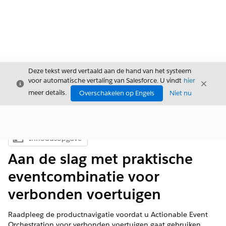
Deze tekst werd vertaald aan de hand van het systeem
voor automatische vertaling van Salesforce. U vindt
hier
Sluiten
Sluite
Sluiten
meer details.
Overschakelen op Engels
Niet nu
Inhoudsopgave
Inhoudsopgave weergeven
Aan de slag met praktische
eventcombinatie voor
verbonden voertuigen
Raadpleeg de productnavigatie voordat u Actionable Event
Orchestration voor verbonden voertuigen gaat gebruiken.