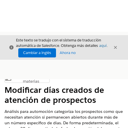
Este texto se tradujo con el sistema de traducción
automática de Salesforce. Obtenga más detalles
aquí
.
Cerrar
Cerrar
Cerrar
Cambiar a inglés
Ahora no
Índice de
Mostrar índice de materias
materias
Modificar días creados de
atención de prospectos
Análisis para automoción categoriza los prospectos como que
necesitan atención si permanecen abiertos durante más de
un número específico de días. De forma predeterminada, el