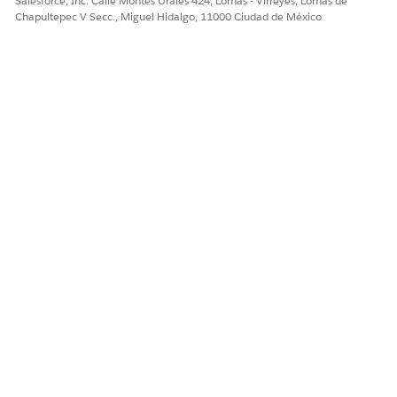
Salesforce, Inc. Calle Montes Urales 424, Lomas - Virreyes, Lomas de
Chapultepec V Secc., Miguel Hidalgo, 11000 Ciudad de México