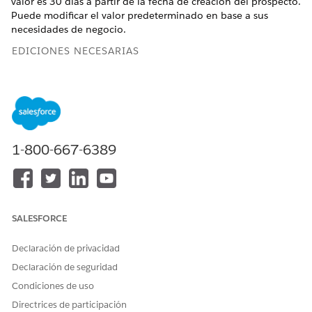
valor es 30 días a partir de la fecha de creación del prospecto.
Puede modificar el valor predeterminado en base a sus
necesidades de negocio.
EDICIONES NECESARIAS
Disponible en: Disponible en las versiones
Developer
Edition
,
Enterprise Edition
,
Performance Edition
y
Unlimited Edition
donde esté activada Automotive Cloud.
PERMISOS DE USUARIO NECESARIOS
1-800-667-6389
Para modificar valores
Administrador de CRM
predeterminados en la
Analytics Plus y
aplicación Análisis para
Administrador de
automoción:
Manufacturing Analytics
SALESFORCE
Para modificar el valor predeterminado:
Declaración de privacidad
Abra el tablero
Inteligencia de prospectos
o
Inteligencia
Declaración de seguridad
de prospectos: integrada
.
Abra el editor de JSON (utilice las teclas Cmd + E para Mac
Condiciones de uso
o Ctrl + E para Windows)
Directrices de participación