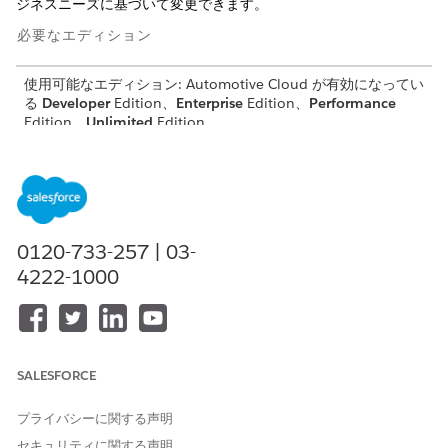
ジネスニーズに基づいて変更できます。
必要なエディション
使用可能なエディション: Automotive Cloud が有効になってい
る
Developer
Edition、
Enterprise
Edition、
Performance
Edition、
Unlimited
Edition
必要なユーザー権限
Analytics for Automotive ア
「CRM Analytics Plus 管理
プリケーションのデフォルト
者」と「Manufacturing
値を編集する
Analytics 管理者」
0120-733-257 | 03-
4222-1000
デフォルト値を変更する手順は、次のとおりです。
Leads Intelligence
または
Leads Intelligence - Embedded
ダッシュボードを開きます。
JSON エディターを開きます (Mac では Cmd + E キー、
SALESFORCE
Windows では Ctrl + E キーを使用)
ステップで
Lead_Attention_1
を検索します。
プライバシーに関する声明
Lead_Attention_1 ステップ定義のクエリオブジェクトで、
[..\"30 days ago\"] というテキストが含まれるセクションを見
セキュリティに関する声明