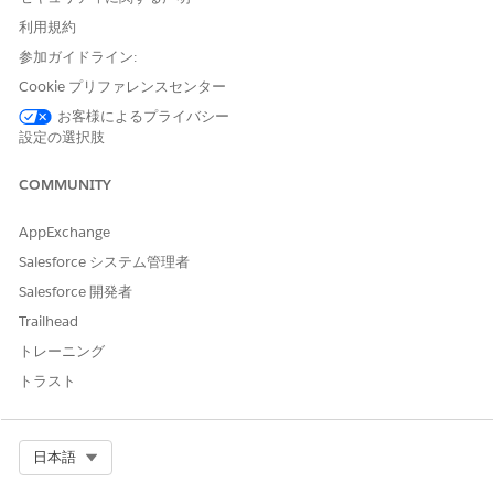
つけます。
利用規約
30 を必要な日数に置き換えます。
参加ガイドライン:
Detail_Table_1
ステップを検索します。
Cookie プリファレンスセンター
Detail_Table_1 ステップ定義のクエリオブジェクトで、
[..\"30 days ago\"] というテキストが含まれるセクションを見
お客様によるプライバシー
つけます。
設定の選択肢
30 を必要な日数に置き換えます。
[完了]
をクリックします。
COMMUNITY
[保存]
をクリックします。
AppExchange
Salesforce システム管理者
Salesforce 開発者
この記事で問題は解決されましたか?
Trailhead
ご意見をお待ちしております。
トレーニング
はい
いいえ
トラスト
Select Org
日本語