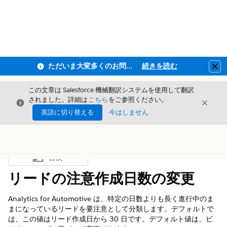
ただいま大変多くのお問い合わせをいただいており、ご連絡までにお時間を頂戴しております
続きを読む
Clo
この文章は Salesforce 機械翻訳システムを使用して翻訳
されました。詳細は
こちら
をご参照ください。
閉じる
閉じ
閉じる
英語に切り替える
今はしません
目次
目次を表示
リードの注意作成日数の変更
Analytics for Automotive は、特定の日数よりも長く進行中のま
まになっているリードを要注意として分類します。デフォルトで
は、この値はリード作成日から 30 日です。デフォルト値は、ビ