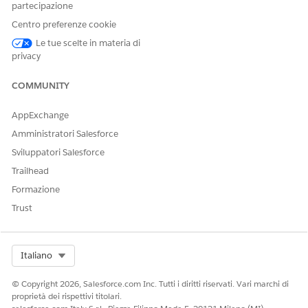
case: LeadAmount > 20.000 then 1 else 0 end).
partecipazione
Sostituire 20.000 con l'ammontare richiesto nell'editor
Centro preferenze cookie
delle espressioni.
Le tue scelte in materia di
Fare clic su
Applica
.
privacy
Fare clic su
Salva
.
COMMUNITY
AppExchange
QUESTO ARTICOLO HA RISOLTO IL PROBLEMA?
Amministratori Salesforce
Facci sapere, così possiamo migliorare!
Sviluppatori Salesforce
Sì
No
Trailhead
Formazione
Trust
Select Org
Italiano
© Copyright 2026, Salesforce.com Inc. Tutti i diritti riservati. Vari marchi di
proprietà dei rispettivi titolari.