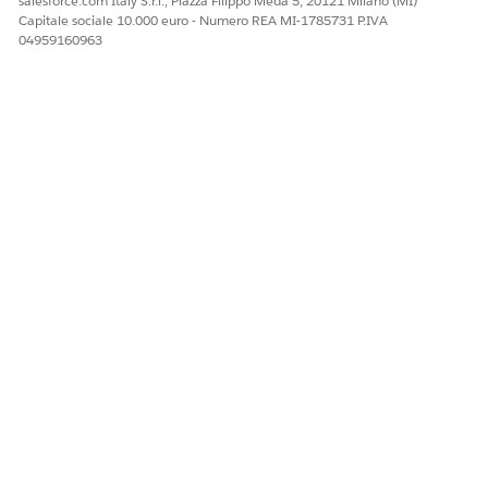
salesforce.com Italy S.r.l., Piazza Filippo Meda 5, 20121 Milano (MI)
Capitale sociale 10.000 euro - Numero REA MI-1785731 P.IVA
04959160963