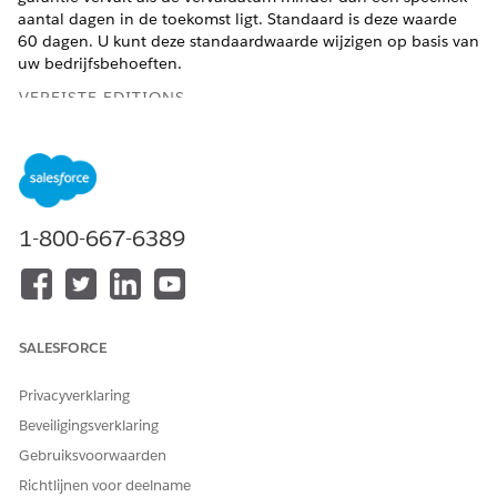
aantal dagen in de toekomst ligt. Standaard is deze waarde
60 dagen. U kunt deze standaardwaarde wijzigen op basis van
uw bedrijfsbehoeften.
VEREISTE EDITIONS
Beschikbaar in:
Developer
-,
Enterprise
-,
Performance
- en
Unlimited
-edities waarin Automotive Cloud is ingeschakeld
BENODIGDE GEBRUIKERSMACHTIGINGEN
1-800-667-6389
Standaardwaarden
CRM Analytics Plus-
bewerken in de Analytics
beheerder en
voor Automotive-app:
Manufacturing Analytics-
beheerder
SALESFORCE
De standaardwaarde wijzigen:
Privacyverklaring
Open het dashboard
Voertuigportfolio-inzichten
.
Beveiligingsverklaring
Open de JSON-editor (gebruik de toetsen Cmd+E voor
Mac of Ctrl+E voor Windows).
Gebruiksvoorwaarden
Zoek
Warranty_KPI_1
in de stappen.
Richtlijnen voor deelname
Zoek in de stapdefinitie voor Warranty_KPI_1 de sectie