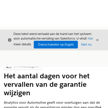
Deze tekst werd vertaald aan de hand van het systeem
voor automatische vertaling van Salesforce. U vindt
hier
Sluiten
Sluite
Sluiten
meer details.
Overschakelen op Engels
Niet nu
Inhoudsopgave
Inhoudsopgave weergeven
Het aantal dagen voor het
vervallen van de garantie
wijzigen
Analytics voor Automotive geeft voor voertuigen aan dat de
garantie vervalt als de vervaldatum minder dan een specifiek