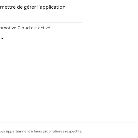
mettre de gérer l’application
omotive Cloud est activé.
ilisateurs
.
ns
.
nibles, puis cliquez sur
Ajouter
.
nistrateur de CRM Analytics Plus et
z les ensembles d’autorisations
Oui
Non
es appartiennent à leurs propriétaires respectifs.