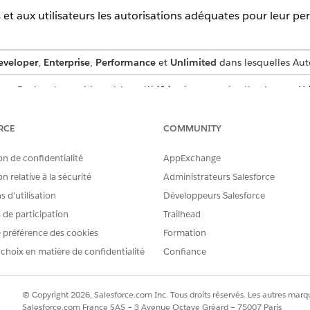
et aux utilisateurs les autorisations adéquates pour leur per
eveloper
,
Enterprise
,
Performance
et
Unlimited
dans lesquelles Aut
ase Recherche rapide, saisissez
, puis sélectionnez
Ut
Utilisateurs
tions d'ensembles d'autorisations, cliquez sur
Modifier les attributio
RCE
COMMUNITY
autorisations, sélectionnez-le sous Ensembles d'autorisations dispo
ons administrateur, sélectionnez les ensembles d’autorisations Admi
on de confidentialité
AppExchange
Analytics. Pour attribuer des autorisations utilisateur, sélectionne
lus et Utilisateur de Automotive Analytics.
n relative à la sécurité
Administrateurs Salesforce
 d’utilisation
Développeurs Salesforce
s de participation
Trailhead
 préférence des cookies
Formation
RE PROBLÈME ?
 choix en matière de confidentialité
Confiance
améliorer !
© Copyright 2026, Salesforce.com Inc. Tous droits réservés. Les autres marqu
Salesforce.com France SAS – 3 Avenue Octave Gréard – 75007 Paris