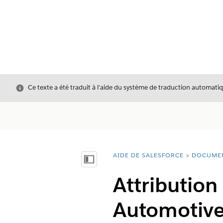
Fermer
Ce texte a été traduit à l’aide du système de traduction automatiq
AIDE DE SALESFORCE
DOCUME
Vous êtes ici :
Afficher la table des matières
Attribution
Automotiv