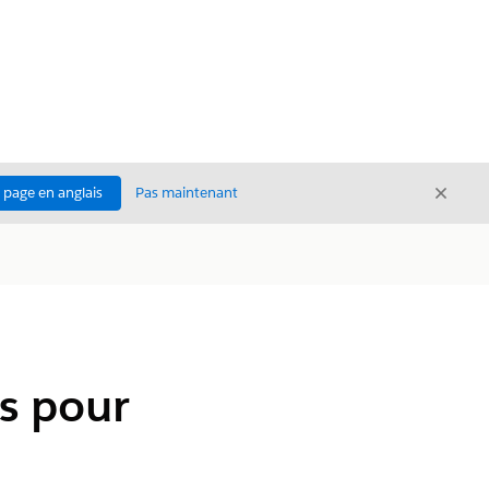
Ferme
a page en anglais
Pas maintenant
Fermer
cs pour