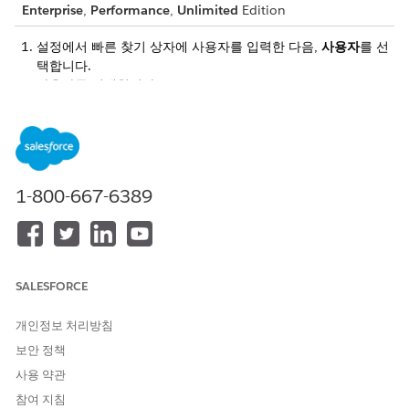
Enterprise
,
Performance
,
Unlimited
Edition
설정에서 빠른 찾기 상자에
를 입력한 다음,
사용자
를 선
사용자
택합니다.
사용자를 선택합니다.
데이터 집합 할당 관련 목록에서
할당 편집
을 클릭합니다.
권한 집합을 할당하려면 사용 가능한 권한 집합에서 선택을 하
고
추가
를 클릭합니다.
관리자 권한을 할당하려면 CRM Analytics Plus 관리자 및
Automotive Analytics 관리자 권한 집합 모두를 선택합니다.
1-800-667-6389
사용자 권한을 할당하려면 CRM Analytics Plus 사용자 및
Automotive Analytics 사용자 권한 집합 모두를 선택합니다.
변경 사항을 저장합니다.
SALESFORCE
이 기사를 통해 문제를 해결했습니까?
개인정보 처리방침
개선을 위한 의견을 보내주세요.
보안 정책
예
아니요
사용 약관
참여 지침