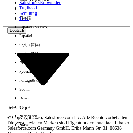
Select Org
Deutsch
Salesforce-Entwickler
Trailhead
Italiano
Erfahrung
Schulung
日本語
Trust
Español (México)
Deutsch
Español
Alle löschen
Fertig
中文（简体）
中文（繁體）
한국어
Русский
Português (Brasil)
Suomi
Dansk
Select Org
Svenska
Nederlands
© Copyright 2026, Salesforce.com Inc. Alle Rechte vorbehalten.
Die verschiedenen Marken sind Eigentum der jeweiligen Inhaber.
Norsk
Salesforce.com Germany GmbH, Erika-Mann-Str. 31, 80636
Keine Ergebnisse