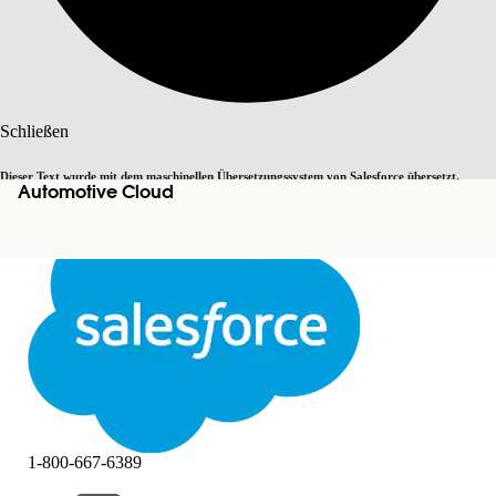
Suche
Schließen
Dieser Text wurde mit dem maschinellen Übersetzungssystem von Salesforce übersetzt.
Automotive Cloud
Zu Englisch wechseln
Nicht jetzt
Weitere Details finden Sie
hier
.
Schließen
Schließen
1-800-667-6389