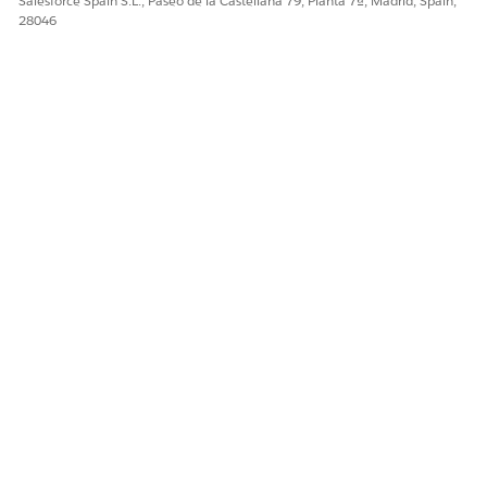
Salesforce Spain S.L., Paseo de la Castellana 79, Planta 7ª, Madrid, Spain,
28046