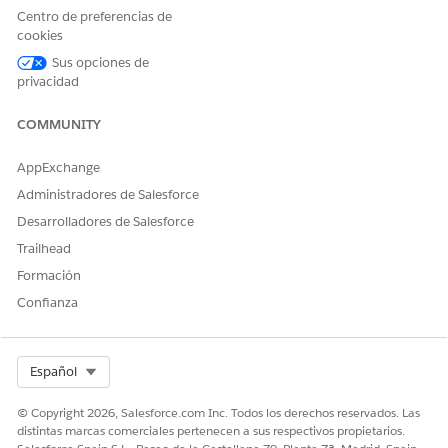
utilizando la siguiente información de cadena de filtro:
Centro de preferencias de
cookies
{"datasets":{"Warranty_ClaimCoverage":[{"fields":["C
Sus opciones de
laimItem.ClaimId"], "filter":{"operator":"in","value
privacidad
s":["$Id"]},"locked":null,"hidden":null}]}}
Para obtener instrucciones generales sobre la integración de
COMMUNITY
paneles, consulte
Integrar paneles en páginas Lightning
.
AppExchange
CONSULTE TAMBIÉN:
Administradores de Salesforce
Ayuda de Salesforce: Configurar CRM Analytics para
Desarrolladores de Salesforce
Gestión del ciclo de vida de garantías
Trailhead
Formación
Confianza
¿RESOLVIÓ ESTE ARTÍCULO SU PROBLEMA?
¡Háganos saber cómo podemos mejorar!
Select Org
Español
Sí
No
© Copyright 2026, Salesforce.com Inc. Todos los derechos reservados. Las
distintas marcas comerciales pertenecen a sus respectivos propietarios.