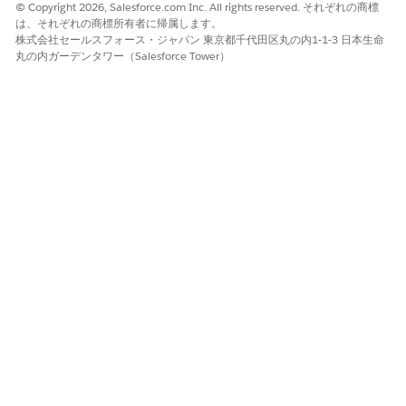
© Copyright 2026, Salesforce.com Inc. All rights reserved. それぞれの商標
ージに組み込み、アプリケーションに簡単にアクセスできるよう
は、それぞれの商標所有者に帰属します。
にするか、CRM Analytics for Warranty Management アプリケ
株式会社セールスフォース・ジャパン 東京都千代田区丸の内1-1-3 日本生命
ーションから直接ダッシュボードを開きます。
丸の内ガーデンタワー（Salesforce Tower）
ダッシュボードの組み込みの一般的な手順については、
「Lightning ページへのダッシュボードの埋め込み」
を参照して
ください。
関連項目:
Salesforce ヘルプ: CRM Analytics for Warranty Lifecycle
Management の設定
この記事で問題は解決されましたか?
ご意見をお待ちしております。
はい
いいえ