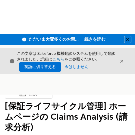
ただいま大変多くのお問い合わせをいただいており、ご連絡までにお時間を頂戴しております
続きを読む
Clo
この文章は Salesforce 機械翻訳システムを使用して翻訳
されました。詳細は
こちら
をご参照ください。
閉じる
閉じ
閉じる
英語に切り替える
今はしません
目次
目次を表示
[保証ライフサイクル管理] ホー
ムページの Claims Analysis (請
求分析)