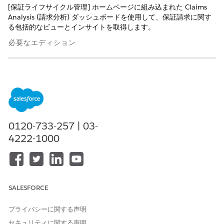
[保証ライフサイクル管理] ホームページに組み込まれた Claims
Analysis (請求分析) ダッシュボードを使用して、保証請求に関す
る包括的なビューとインサイトを取得します。
必要なエディション
使用可能なエディション: Automotive Cloud と CRM Analytics
for Warranty Lifecycle Management が有効になっている
Enterprise
Edition、
Unlimited
Edition、および
Developer
Edition
Claims Analysis (請求分析) ダッシュボードには、3 つのページ
0120-733-257 | 03-
(Claims Deepdive (請求の詳細)、Claim Distribution (請求の分
布)、SLA Management (SLA 管理)) が含まれます。地域、販売業
4222-1000
者、商品、部品、請求状況、特定の期間に基づいてダッシュボー
ドのグラフを絞り込みます。また、データの比較と請求の進行状
況の分析を行う期間を選択します。
Claims Deepdive (請求の詳細): このページを使用して、販売
SALESFORCE
業者、部品、コストに基づいて保証請求に関するインサイトを
取得します。請求金額に基づいて販売業者を分析し、請求件数
プライバシーに関する声明
を増やす原因となった部品を特定して、注意が必要な価値の高
セキュリティに関する声明
い請求に集中できます。