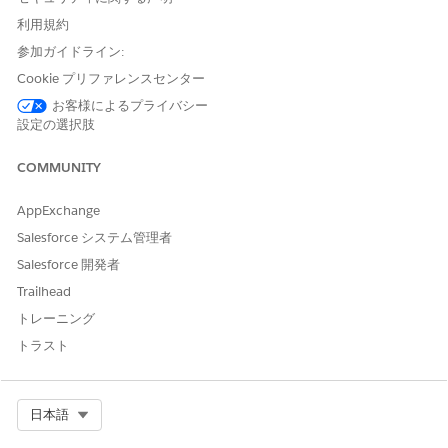
Claim Distribution (請求の分布): このページを使用して、特
利用規約
定の地理的ロケーションと請求処理のさまざまなフェーズに基
参加ガイドライン:
づいて請求の分布を分析します。インサイトを取得して、請求
Cookie プリファレンスセンター
量を最も上げている販売業者のロケーションを特定し、請求処
理ワークフローの効率を評価して、請求のトレンドを把握し、
お客様によるプライバシー
設定の選択肢
即座の対応が必要な領域を特定します。
SLA Management (SLA 管理): このページを使用して、保証ラ
イフサイクルプロセス内の請求移行時間を分析します。請求フ
COMMUNITY
ェーズを選択し、請求が最初に選択したフェーズから次のフェ
ーズに移行する平均時間を表示し、請求がこれらのフェーズに
AppExchange
留まっている平均時間を表示します。これらのインサイトは、
Salesforce システム管理者
移行時間を最小限に抑え、SLA への準拠を改善するための戦略
Salesforce 開発者
を策定するのに役立ちます。
Trailhead
[請求の詳細] セクションを使用して、すべての請求の詳細を表示
トレーニング
します。請求状況に基づいて請求の詳細を絞り込み、進行状況を
比較および分析する特定の期間を選択します。
トラスト
CRM Analytics for Warranty Lifecycle Management テンプレー
トを使用してアプリケーションを作成すると、Claims Analysis
Select Org
日本語
(請求分析) ダッシュボードにアクセスできます。Claims Analysis
(請求分析) ダッシュボードを [保証ライフサイクル管理] ホームペ