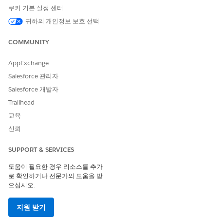
번째로 선택한 스테이지에서 다음 스테이지로 이동하는 평균 시
쿠키 기본 설정 센터
간 및 해당 스테이지에서 유지되는 평균 시간을 확인합니다. 이
귀하의 개인정보 보호 선택
러한 인사이트를 통해 전환 시간을 최소화하고 SLA 준수율을 향
상하기 위한 전략을 개발할 수 있습니다.
COMMUNITY
청구 세부 사항 섹션을 사용하여 모든 청구의 세부 사항을 확인합니
다. 청구 상태를 기반으로 청구 세부 사항을 필터링하고 특정 기간
AppExchange
을 선택하여 진행 상태를 비교 및 분석합니다.
Salesforce 관리자
보증 수명 주기 관리용 CRM Analytics 템플릿을 사용하여 앱을 만
Salesforce 개발자
들 경우 청구 분석 대시보드에 액세스할 수 있습니다. 보증 수명 주
Trailhead
기 관리 홈페이지에 청구 분석 대시보드를 포함하여 쉽게 액세스하
거나 보증 관리용 CRM Analytics 앱에서 직접 대시보드를 열 수 있
교육
습니다.
신뢰
대시보드 내장에 대한 일반 지침은
Lightning 페이지에 대시보드
내장
을 참조하십시오.
SUPPORT & SERVICES
도움이 필요한 경우 리소스를 추가
다음 사항도 참조:
로 확인하거나 전문가의 도움을 받
Salesforce 도움말: 보증 수명 주기 관리용 CRM Analytics 설정
으십시오.
지원 받기