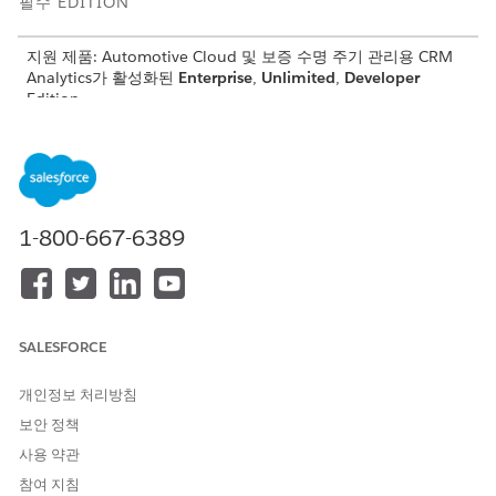
필수 EDITION
지원 제품: Automotive Cloud 및 보증 수명 주기 관리용 CRM
Analytics가 활성화된
Enterprise
,
Unlimited
,
Developer
Edition
청구 분석 대시보드에는 청구 심층 분석, 청구 분포, SLA 관리의 세
가지 페이지가 포함되어 있습니다. 지역, 딜러, 제품, 부품, 청구 상
태, 특정 기간에 따라 대시보드의 차트를 필터링합니다. 또한 기간
을 선택하여 데이터를 비교하고 청구 진행 상황을 분석합니다.
1-800-667-6389
청구 심층 분석: 페이지를 사용하여 딜러, 부품, 비용을 기반으
로 보증 청구에 대한 인사이트를 얻습니다. 청구 금액을 기반으
로 딜러를 분석하고 더 많은 청구를 유발하는 부품을 식별하고
주의를 기울여야 하는 금액이 큰 청구에 집중할 수 있습니다.
청구 분포: 페이지를 사용하여 특정 지리적 위치 및 다양한 청구
SALESFORCE
처리 단계를 기반으로 청구 분포를 분석합니다. 인사이트를 확
보하여 청구량을 가장 많이 생성하는 딜러 위치를 식별하고, 청
개인정보 처리방침
구 처리 워크플로의 효율성을 평가하고, 청구 추세를 이해하여
보안 정책
즉시 주의를 기울여야 하는 부분을 식별합니다.
SLA 관리: 페이지를 사용하여 보증 수명 주기 프로세스 내 청구
사용 약관
전환 시간을 분석합니다. 청구 스테이지를 선택하여 청구가 첫
참여 지침