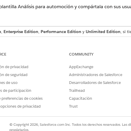
plantilla Análisis para automoción y compártala con sus usua
n
,
Enterprise Edition
,
Performance Edition
y
Unlimited Edition
, si 
dio
.
leccione
Aplicación
.
RCE
COMMUNITY
is para automoción
y haga clic en
Continuar
.
ia.
ón de privacidad
AppExchange
figuración, haga clic en
Continuar
.
sar su aplicación en una aplicación existente o crear una, seleccion
ón de seguridad
Administradores de Salesforce
ar
.
nes de uso
Desarrolladores de Salesforce
automoción ejecuta una comprobación de compatibilidad con su org
es de participación
Trailhead
 requeridos para crear correctamente los conjuntos de datos y table
bilidad falla, siga las instrucciones que se muestran en el mensaje
 preferencias de cookies
Capacitación
vuelva a crear la aplicación.
 opciones de privacidad
Trust
ibilidad es positiva, haga clic en
Tiene buen aspecto, siguiente
.
te le solicita realizar dos selecciones.
icita que seleccione la Lista de precios para el cálculo del valor de 
© Copyright 2026, Salesforce.com Inc. Todos los derechos reservados. Las d
e un predicado de seguridad para aplicarlo a sus datos de Automot
propietarios.