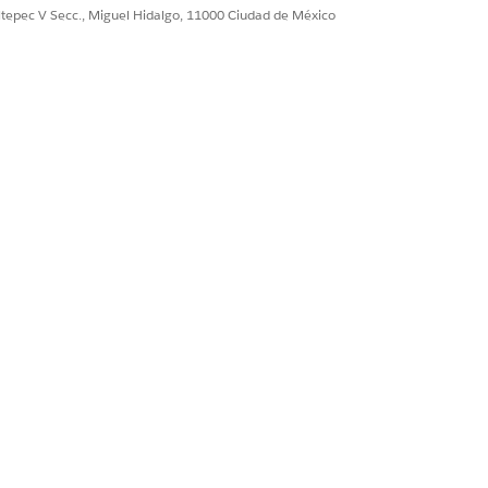
ultepec V Secc., Miguel Hidalgo, 11000 Ciudad de México
ción jerárquica.
ebajo de ellos en la jerarquía. El
rminados campos, modifique la
seguridad
io o administrador de CRM Analytics
res de los usuarios en su organización.