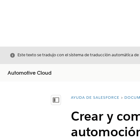
Cerrar
Este texto se tradujo con el sistema de traducción automática de
Automotive Cloud
AYUDA DE SALESFORCE
DOCUM
Usted está aquí:
Mostrar índice de materias
Crear y com
automoció