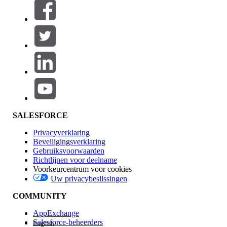
Filters (0)
FILTERS SELECTEREN
Productgebied
Toevoegen
Invloed op functies
SALESFORCE
Privacyverklaring
Beveiligingsverklaring
Gebruiksvoorwaarden
Richtlijnen voor deelname
Voorkeurcentrum voor cookies
Uw privacybeslissingen
Edition
COMMUNITY
AppExchange
Salesforce-beheerders
English