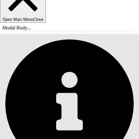
Open Main Menu
Close
Modal Body...
INHOUDSOPGAVE
Zoeken
Inhoudsopgave
weergeven
Inhoudsopgave