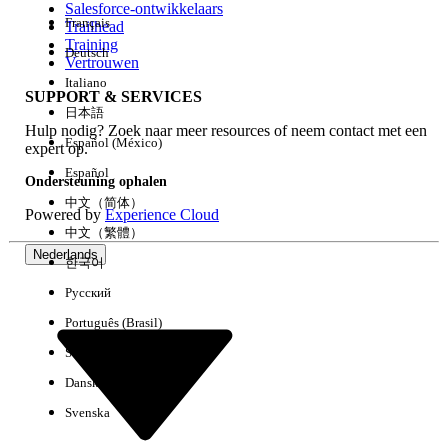
Salesforce-ontwikkelaars
Français
Trailhead
Ervaring
Training
Deutsch
Vertrouwen
Italiano
SUPPORT & SERVICES
日本語
Hulp nodig? Zoek naar meer resources of neem contact met een
Alles wissen
Gereed
Español (México)
expert op.
Español
Ondersteuning ophalen
中文（简体）
Powered by
Experience Cloud
中文（繁體）
Nederlands
한국어
Русский
Português (Brasil)
Suomi
Dansk
Svenska
Geen resultaten