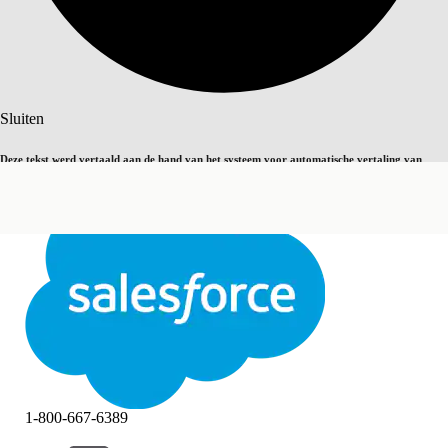
Zoeken
Sluiten
Deze tekst werd vertaald aan de hand van het systeem voor automatische vertaling van
Overschakelen op Engels
Niet nu
Salesforce. U vindt
hier
meer details.
Sluiten
Sluiten
1-800-667-6389