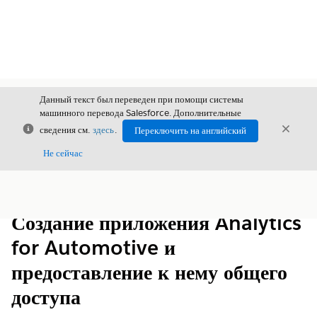
Данный текст был переведен при помощи системы
машинного перевода Salesforce. Дополнительные
Закрыть
Закры
сведения см.
здесь
.
Переключить на английский
Закрыт
Не сейчас
Содержание
Показать содержание
Создание приложения Analytics
for Automotive и
предоставление к нему общего
доступа