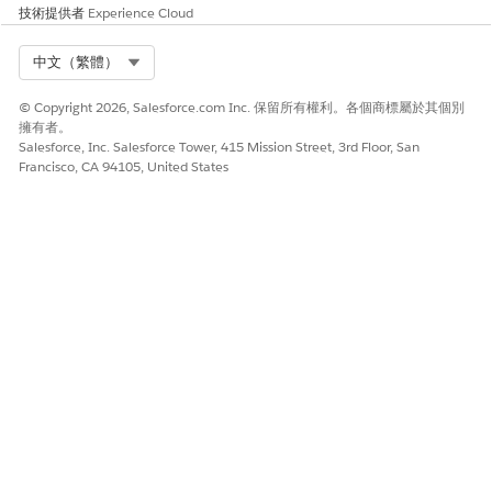
技術提供者
Experience Cloud
Select Org
中文（繁體）
此文章是否解決您的問題？
請讓我們知道，以便我們改進！
© Copyright 2026, Salesforce.com Inc. 保留所有權利。各個商標屬於其個別
擁有者。
是
否
Salesforce, Inc. Salesforce Tower, 415 Mission Street, 3rd Floor, San
Francisco, CA 94105, United States