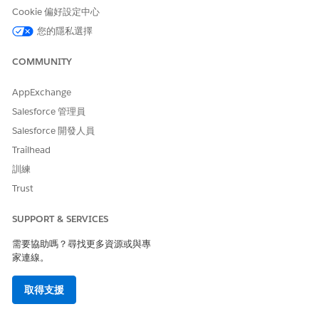
接下來請選取要套用至汽車資料的安全性述詞。
Cookie 偏好設定中心
使用者角色階層：根據使用者的階層角色，讓資料可供其檢
您的隱私選擇
視。
使用者經理階層：讓使用者檢視階層中位於其下層的使用者
COMMUNITY
資料。根據使用者的經理識別碼決定存取權。
無：讓檢視應用程式的任何人皆可看見所有資料。
AppExchange
按一下「
看起來不錯，請繼續下一步
」。
Salesforce 管理員
將您的應用程式命名，然後按一下「
建立
」。
Salesforce 開發人員
程序完成後，重新整理頁面以查看應用程式。
Trailhead
如果您看到錯誤顯示「Analytics 整合使用者沒有所選欄位的存
取權」，請編輯
欄位級安全性
。
訓練
與您的使用者共用應用程式。
Trust
您只能與具有 CRM Analytics Platform 和 Manufacturing
Analytics 管理員或使用者權限集的使用者共用應用程式。
SUPPORT & SERVICES
在 CRM Analytics Studio 中，開啟您的應用程式。
在共用視窗的「授與存取權」索引標籤上，於「邀請其他人」下
需要協助嗎？尋找更多資源或與專
新增您組織中的使用者名稱。
家連線。
針對每個所新增的使用者，請選取其存取層級：檢視者、編輯者
或管理員。
取得支援
請儲存您的變更。