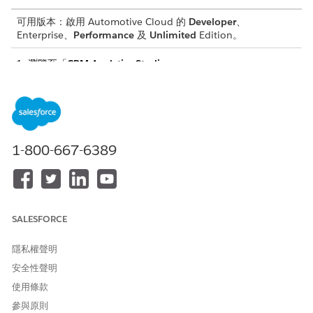
可用版本：啟用 Automotive Cloud 的
Developer
、
Enterprise、
Performance
及
Unlimited
Edition。
瀏覽至「
CRM Analytics Studio
」。
按一下「
建立
」，然後選取「
應用程式
」。
選取「
Analytics for Automotive
」範本，然後按一下「
繼
續
」。
檢閱預覽頁面。
若要開啟組態精靈，請按一下「
繼續
」。
1-800-667-6389
如果系統詢問您要以現有的應用程式作為您應用程式的基礎，還
是要建立應用程式，請選取「
建立全新應用程式
」，然後按一下
「
繼續
」。
Analytics for Automotive 應用程式會針對貴組織執行相容性檢
查，以確保應用程式包含成功建立應用程式資料集與顯示面板所
SALESFORCE
需的資料。
如果相容性檢查失敗，請依照錯誤訊息中的指示來新增所需的資
隱私權聲明
料，然後再次建立應用程式。
安全性聲明
如果相容性檢查成功，請按一下「
沒有問題，下一步
」。
精靈的下一頁會要求您進行兩個選擇。
使用條款
第一個問題會要求您選取庫存值計算的價目手冊。
參與原則