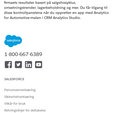
firmaets resultater basert på salgslivssyklus,
omsetningstrender, lagerbeholdning og mer. Du får tilgang til
disse kontrollpanelene når du oppretter en app med Analytics
for Automotive-malen i CRM Analytics Studio.
Tilgjengelig i Tilgjengelig i
Developer
,
Enterprise
,
Performance
og
Unlimited
Edition med Automotive Cloud
aktivert
Automotive Analytics-appen er tilgjengelig i Automotive
Cloud Intelligence og med CRM Analytics for Automotive,
1-800-667-6389
et tillegg til Automotive Cloud.
Distribuere Analytics for Automotive-appen
Analytics for Automotive-appen gir forhandlere og
originalutstyrsprodusenter (OEM) innsikt for å spore og
SALESFORCE
overvåke deres forhandlerbaserte bilforretninger. Bruk de
datadrevne kontrollpanelene til å få en detaljert oversikt
Personvernerklæring
over forhandlerens resultater, salgslivssyklus,
Sikkerhetserklæring
omsetningstrender og aldring av lagerbeholdning.
Vilkår for bruk
Forhandlerytelse
Retningslinjer for deltakelse
Kontrollpanelet Dealer Performance (forhandlerresultater)