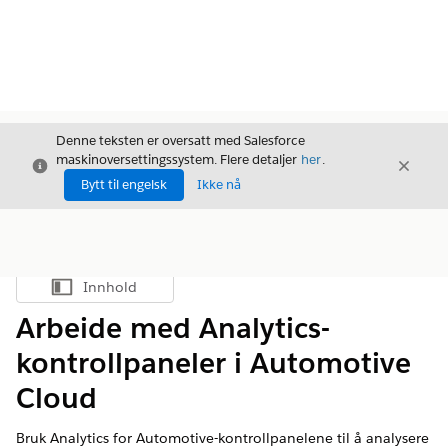
Denne teksten er oversatt med Salesforce
maskinoversettingssystem. Flere detaljer
her
.
Avslutt
Avslut
Avslutt
Bytt til engelsk
Ikke nå
Innhold
Vis innholdsfortegnelse
Arbeide med Analytics-
kontrollpaneler i Automotive
Cloud
Bruk Analytics for Automotive-kontrollpanelene til å analysere