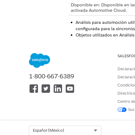
Disponible en: Disponible en la
activada Automotive Cloud.
Análisis para automoción util
configurada para la sincroniz
Objetos utilizados en Análisi
OrderItem
Pedido
Product2
SALESFO
ProductCategoryProduct
ProductCategory
Declaraci
Cuenta
1-800-667-6389
Declaraci
Usuario
Condicio
UserRole
BusinessProfile
Directric
Contacto
Centro de
VehicleDefinition
Sus
Vehicle
Prospecto
Partida de oportunidad
Oportunidad
Select Org
Español (México)