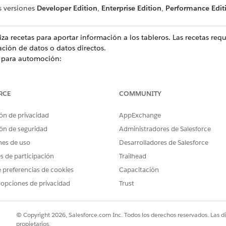
s versiones
Developer Edition
,
Enterprise Edition
,
Performance Edit
iza recetas para aportar información a los tableros. Las recetas req
ación de datos o datos directos.
s para automoción:
RCE
COMMUNITY
ón de privacidad
AppExchange
ón de seguridad
Administradores de Salesforce
nes de uso
Desarrolladores de Salesforce
es de participación
Trailhead
 preferencias de cookies
Capacitación
 opciones de privacidad
Trust
© Copyright 2026, Salesforce.com Inc. Todos los derechos reservados. Las d
propietarios.