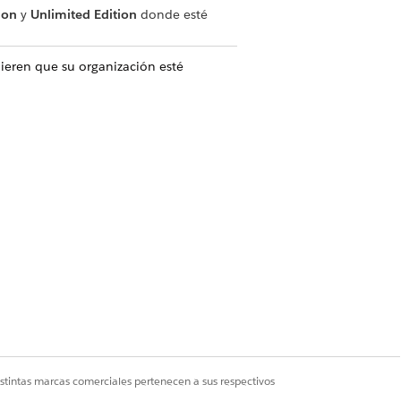
ion
y
Unlimited Edition
donde esté
uieren que su organización esté
istintas marcas comerciales pertenecen a sus respectivos