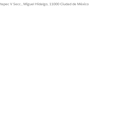
ultepec V Secc., Miguel Hidalgo, 11000 Ciudad de México
stros en ninguno de los objetos pero
mando una receta para actualizarlos
a sincronización de datos como el