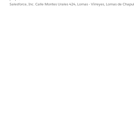
Salesforce, Inc. Calle Montes Urales 424, Lomas - Virreyes, Lomas de Chap
n de la aplicación se realizará correctamente incluso si no hay regi
strarán ninguna información.
mantenga los datos en su aplicación de análisis actualizados progra
e los datos se sincronizan antes de ejecutar las recetas y utilice l