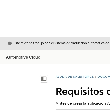
Cerrar
Este texto se tradujo con el sistema de traducción automática de
Automotive Cloud
AYUDA DE SALESFORCE
DOCUM
Usted está aquí:
Mostrar índice de materias
Requisitos 
Antes de crear la aplicación A