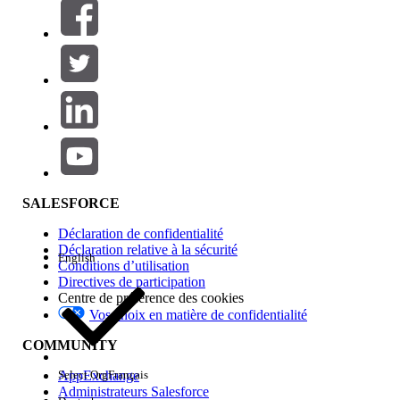
Filtres (0)
SÉLECTIONNER DES FILTRES
Ajouter
Gamme de produits
Impact des fonctionnalités
SALESFORCE
Déclaration de confidentialité
Déclaration relative à la sécurité
English
Conditions d’utilisation
Directives de participation
Centre de préférence des cookies
Vos choix en matière de confidentialité
Edition
COMMUNITY
AppExchange
Select Org
Français
Administrateurs Salesforce