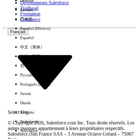
Deutsch
Développeurs Salesforce
Trailhead
Italiano
Expérience
Formation
Confiance
日本語
Español (México)
Français
Español
Effacer tout
Terminé
中文（简体）
中文（繁體）
한국어
Русский
Português (Brasil)
Suomi
Dansk
Select Org
Svenska
Nederlands
© Copyright 2026, Salesforce.com Inc. Tous droits réservés. Les
autres marques appartiennent à leurs propriétaires respectifs.
Norvégien
Salesforce.com France SAS – 3 Avenue Octave Gréard – 75007
Aucun résultat