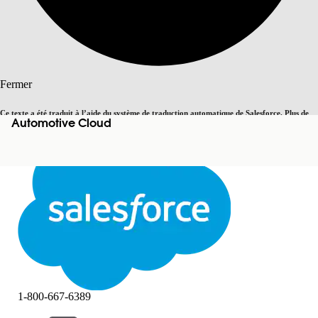
Rechercher
Fermer
Ce texte a été traduit à l’aide du système de traduction automatique de Salesforce. Plus de
Automotive Cloud
Basculer vers la page en anglais
détails, consultez <
cette page
.
Pas maintenant
Fermer
Fermer
1-800-667-6389