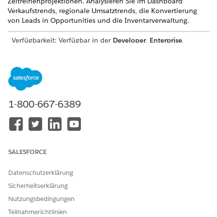
Zeitreihenprojektionen. Analysieren Sie im Dashboard
Verkaufstrends, regionale Umsatztrends, die Konvertierung
von Leads in Opportunities und die Inventarverwaltung.
Verfügbarkeit: Verfügbar in der
Developer
,
Enterprise
,
Performance
und
Unlimited
Edition mit aktivierter
Automotive Cloud
1-800-667-6389
SALESFORCE
Datenschutzerklärung
Sicherheitserklärung
Nutzungsbedingungen
Teilnahmerichtlinien