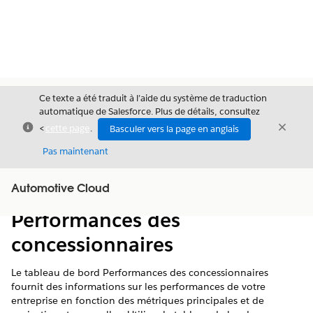
Ce texte a été traduit à l’aide du système de traduction
automatique de Salesforce. Plus de détails, consultez
Fermer
Ferme
<
cette page
.
Basculer vers la page en anglais
Fermer
Pas maintenant
Table des
Automotive Cloud
Afficher la table des matières
matières
Performances des
concessionnaires
Le tableau de bord Performances des concessionnaires
fournit des informations sur les performances de votre
entreprise en fonction des métriques principales et de