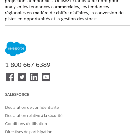
projections temporelles. Utilisez le tableau de bord pour
analyser les tendances commerciales, les tendances
régionales en matière de chiffre d’affaires, la conversion des
pistes en opportunités et la gestion des stocks.
Disponible dans : les éditions
Developer
,
Enterprise
,
Performance
et
Unlimited
dans lesquelles
Automotive Cloud est activé.
1-800-667-6389
SALESFORCE
Déclaration de confidentialité
Déclaration relative à la sécurité
Conditions d’utilisation
Directives de participation