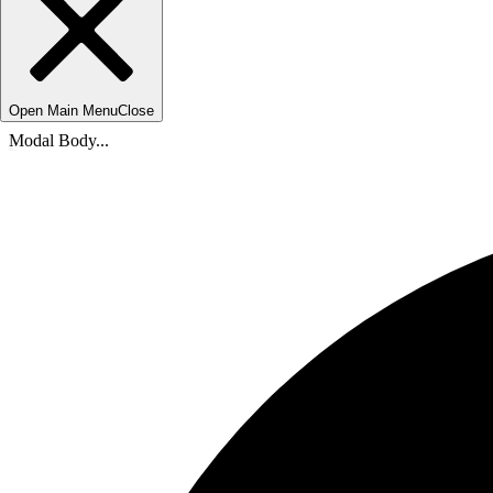
Open Main Menu
Close
Modal Body...