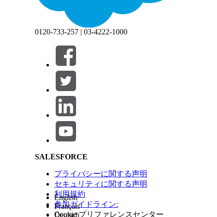
閉じる
0120-733-257 | 03-4222-1000
この文章は Salesforce 機械翻訳システムを使用して翻訳されました。詳細は
こちら
をご参
Salesforce Help | Article
閉じる
閉じる
SALESFORCE
プライバシーに関する声明
セキュリティに関する声明
利用規約
English
参加ガイドライン:
Français
Cookie プリファレンスセンター
Deutsch