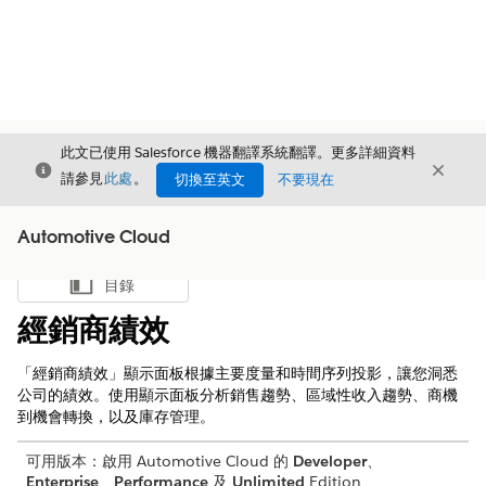
此文已使用 Salesforce 機器翻譯系統翻譯。更多詳細資料
結束
結束
結束
請參見
此處
。
切換至英文
不要現在
Automotive Cloud
目錄
顯示目錄
經銷商績效
「經銷商績效」顯示面板根據主要度量和時間序列投影，讓您洞悉
公司的績效。使用顯示面板分析銷售趨勢、區域性收入趨勢、商機
到機會轉換，以及庫存管理。
可用版本：啟用 Automotive Cloud 的
Developer
、
Enterprise
、
Performance
及
Unlimited
Edition