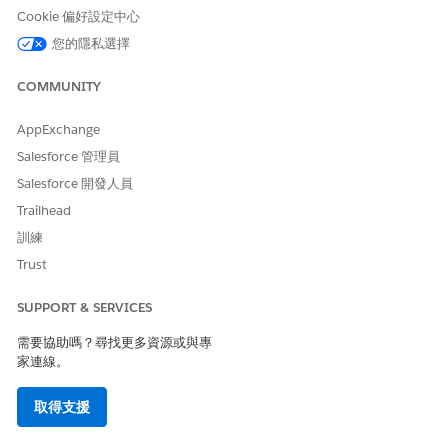
根據收入和數量，我銷售量最好的是哪些產品？
Cookie 偏好設定中心
哪些產品需要我的關注？
您的隱私選擇
產品、產品種類或產品系列根據收入和數量的銷售績效如何？
特定型號或車身類型的銷售績效如何？
COMMUNITY
區域頁面
AppExchange
每個區域根據銷售的績效和收入趨勢如何？
Salesforce 管理員
每個經銷商依銷售數量和收入的績效如何？
Salesforce 開發人員
經銷商每個員工的收入為何？
Trailhead
商機頁面
訓練
管道中商機和機會的總計數為何？
Trust
不同管道階段中商機和機會的數量與值為何？
將商機轉換為機會的轉換率和成功率為何？
SUPPORT & SERVICES
特定期間內的成功商機數為何？
需要協助嗎？尋找更多資源或與專
庫存頁面
家連線。
可用總庫存的值為何？
庫存的平均帳齡為何？
取得支援
帳齡庫存的值為何？
哪些車輛和配件有高庫存和低銷售？