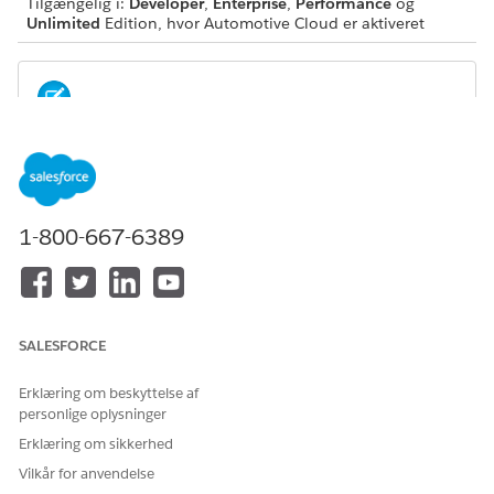
Tilgængelig i:
Developer
,
Enterprise
,
Performance
og
Unlimited
Edition, hvor Automotive Cloud er aktiveret
Hvis du ser knappen Start CRM Analytics, er
BEMÆRK
Analytics allerede aktiveret. Du kan fortsætte med at tildele
Analytics for biler-tilladelser til administratorer og brugere.
1-800-667-6389
Skriv
i feltet Find hurtigt i Opsætning,
Kom godt i gang
og vælg
Kom godt i gang
under Analytics.
Klik på
Aktiver CRM Analytics
.
SALESFORCE
Erklæring om beskyttelse af
LØSTE DENNE ARTIKEL DIT PROBLEM?
personlige oplysninger
Giv os besked, så vi kan forbedre os!
Erklæring om sikkerhed
Ja
Nej
Vilkår for anvendelse