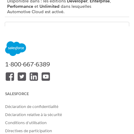
Disponible dans : les éditions
Developer
,
Enterprise
,
Performance
et
Unlimited
dans lesquelles
Automotive Cloud est activé.
Si le bouton Lancer CRM Analytics est affiché,
REMARQUE
Analytics est déjà activé. Vous pouvez attribuer des
autorisations Analytics pour Automotive aux
1-800-667-6389
administrateurs et aux utilisateurs.
Dans Configuration, saisissez
dans la case
Premiers pas
Recherche rapide, puis sélectionnez
Premiers pas
sous
SALESFORCE
Analytics.
Cliquez sur
Activer CRM Analytics
.
Déclaration de confidentialité
Déclaration relative à la sécurité
Conditions d’utilisation
CET ARTICLE A-T-IL RÉSOLU VOTRE PROBLÈME ?
Directives de participation