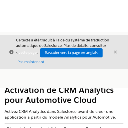
Ce texte a été traduit à l’aide du système de traduction
automatique de Salesforce. Plus de détails, consultez
Fermer
Ferme
<
cette page
.
Basculer vers la page en anglais
Fermer
Pas maintenant
Table des
Afficher la table des matières
matières
Activation de CRM Analytics
pour Automotive Cloud
Activez CRM Analytics dans Salesforce avant de créer une
application à partir du modèle Analytics pour Automotive.