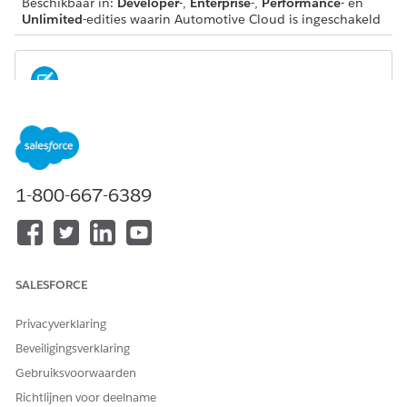
Beschikbaar in:
Developer
-,
Enterprise
-,
Performance
- en
Unlimited
-edities waarin Automotive Cloud is ingeschakeld
Als u de knop CRM Analytics starten ziet, is
OPMERKING
Analytics al ingeschakeld. U kunt doorgaan met het
toewijzen van machtigingen voor Analytics voor
Automotive aan beheerders en gebruikers.
1-800-667-6389
Geef vanuit Set-up, in het vak Snel zoeken,
Aan de slag
op en selecteer vervolgens, onder Analytics,
Aan de slag
.
Klik op
CRM Analytics inschakelen
.
SALESFORCE
Privacyverklaring
Beveiligingsverklaring
HEEFT DIT ARTIKEL UW PROBLEEM OPGELOST?
Laat ons weten wat we kunnen doen om te verbeteren!
Gebruiksvoorwaarden
Richtlijnen voor deelname
Ja
Nee